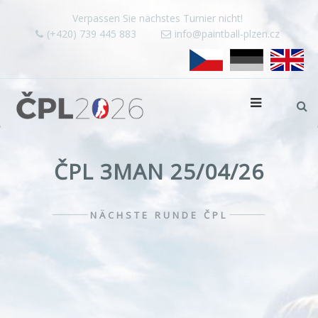
Verpassen Sie nächstes Turnier nicht!
(+420) 739 445 883
info@paintball-plzen.cz
ČPL 3MAN 25/04/26
NÄCHSTE RUNDE ČPL